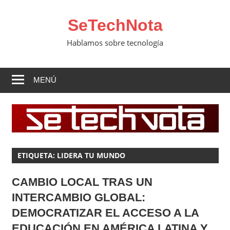
Saltar
al
SeTechNota
contenido
Hablamos sobre tecnología
MENÚ
ETIQUETA:
LIDERA TU MUNDO
CAMBIO LOCAL TRAS UN
INTERCAMBIO GLOBAL:
DEMOCRATIZAR EL ACCESO A LA
EDUCACIÓN EN AMÉRICA LATINA Y