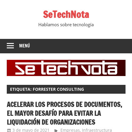
Saltar
SeTechNota
al
contenido
Hablamos sobre tecnología
MENÚ
ETIQUETA:
FORRESTER CONSULTING
ACELERAR LOS PROCESOS DE DOCUMENTOS,
EL MAYOR DESAFÍO PARA EVITAR LA
LIQUIDACIÓN DE ORGANIZACIONES
3 de mayo de 2021
Ernesto Herrera
Empresas
,
Infraestructura