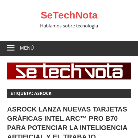
Saltar
al
SeTechNota
contenido
Hablamos sobre tecnología
MENÚ
ETIQUETA:
ASROCK
ASROCK LANZA NUEVAS TARJETAS
GRÁFICAS INTEL ARC™ PRO B70
PARA POTENCIAR LA INTELIGENCIA
ARTIFICIAL Y EL TRABAJO