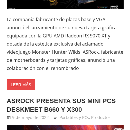
La compañía fabricante de placas base y VGA
anunció el lanzamiento de su nueva tarjeta gráfica
equipada con la GPU AMD Radeon RX 9070 XT y
dotada de la estética exclusiva del aclamado
videojuego Monster Hunter Wilds. ASRock, fabricante
de motherboards y tarjetas gráficas, anunció una
colaboración con el renombrado
LEER MÁS
ASROCK PRESENTA SUS MINI PCS
DESKMEET B660 Y X300
9 de mayo de 2022
Ernesto Herrera
Portátiles y PCs
,
Productos