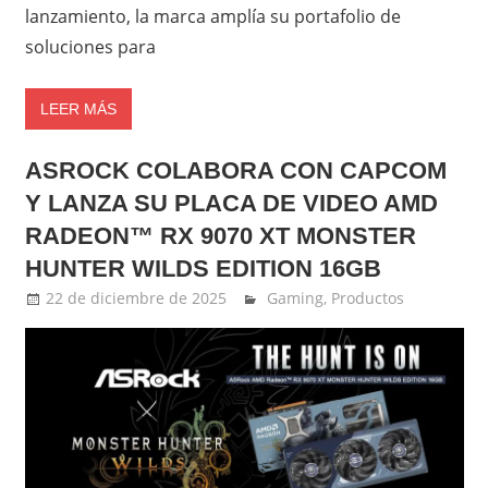
lanzamiento, la marca amplía su portafolio de
soluciones para
LEER MÁS
ASROCK COLABORA CON CAPCOM
Y LANZA SU PLACA DE VIDEO AMD
RADEON™ RX 9070 XT MONSTER
HUNTER WILDS EDITION 16GB
22 de diciembre de 2025
Ernesto Herrera
Gaming
,
Productos