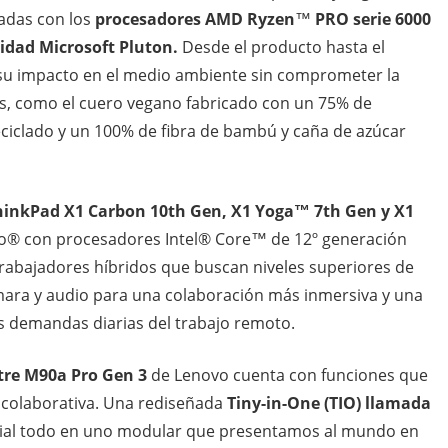
adas con los
procesadores
AMD Ryzen
™
PRO serie 6000
ridad Microsoft Pluton.
Desde el producto hasta el
r su impacto en el medio ambiente sin comprometer la
cos, como el cuero vegano fabricado con un 75% de
eciclado y un 100% de fibra de bambú y caña de azúcar
hinkPad X1 Carbon 10th Gen, X1 Yoga™ 7th Gen y X1
ro® con procesadores Intel® Core™ de 12º generación
rabajadores híbridos que buscan niveles superiores de
ara y audio para una colaboración más inmersiva y una
s demandas diarias del trabajo remoto.
tre M90a Pro Gen 3
de Lenovo cuenta con funciones que
e colaborativa. Una rediseñada
Tiny-in-One (TIO) llamada
arial todo en uno modular que presentamos al mundo en