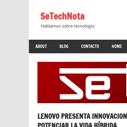
Saltar
al
SeTechNota
contenido
Hablamos sobre tecnología
ABOUT
BLOG
CONTACTO
HOME
LENOVO PRESENTA INNOVACIONE
POTENCIAR LA VIDA HÍBRIDA