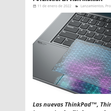
11 de enero de 2022
Ernesto Herrera
Lanzamientos
,
Pro
Las nuevas ThinkPad™, Thin