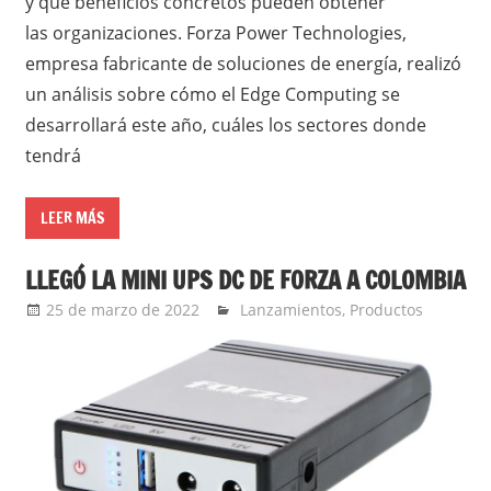
y qué beneficios concretos pueden obtener
las organizaciones. Forza Power Technologies,
empresa fabricante de soluciones de energía, realizó
un análisis sobre cómo el Edge Computing se
desarrollará este año, cuáles los sectores donde
tendrá
LEER MÁS
LLEGÓ LA MINI UPS DC DE FORZA A COLOMBIA
25 de marzo de 2022
Ernesto Herrera
Lanzamientos
,
Productos