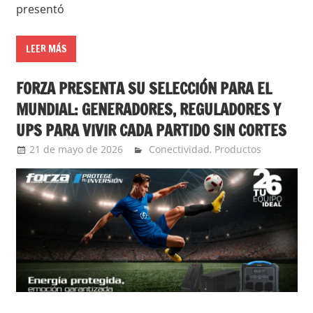
presentó
LEER MÁS
FORZA PRESENTA SU SELECCIÓN PARA EL
MUNDIAL: GENERADORES, REGULADORES Y
UPS PARA VIVIR CADA PARTIDO SIN CORTES
21 de mayo de 2026
Ernesto Herrera
Conectividad
,
Productos