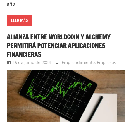
año
LEER MÁS
ALIANZA ENTRE WORLDCOIN Y ALCHEMY
PERMITIRÁ POTENCIAR APLICACIONES
FINANCIERAS
26 de junio de 2024
Ernesto Herrera
Emprendimiento
,
Empresas