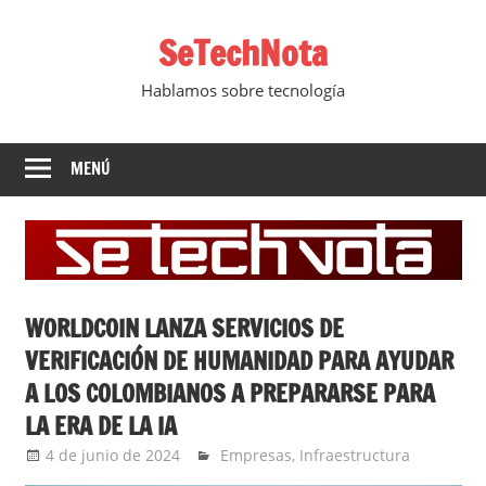
Saltar
SeTechNota
al
contenido
Hablamos sobre tecnología
MENÚ
WORLDCOIN LANZA SERVICIOS DE
VERIFICACIÓN DE HUMANIDAD PARA AYUDAR
A LOS COLOMBIANOS A PREPARARSE PARA
LA ERA DE LA IA
4 de junio de 2024
Ernesto Herrera
Empresas
,
Infraestructura