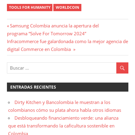
TOOLS FOR HUMANITY
WORLDCOIN
Navegación
Entrada
Samsung Colombia anuncia la apertura del
anterior:
programa “Solve For Tomorrow 2024”
de
Entrada
Infracommerce fue galardonada como la mejor agencia de
entradas
siguiente:
digital Commerce en Colombia
ENTRADAS RECIENTES
Dirty Kitchen y Bancolombia le muestran a los
colombianos cómo su plata ahora habla otros idiomas
Desbloqueando financiamiento verde: una alianza
que está transformando la caficultura sostenible en
Colombia