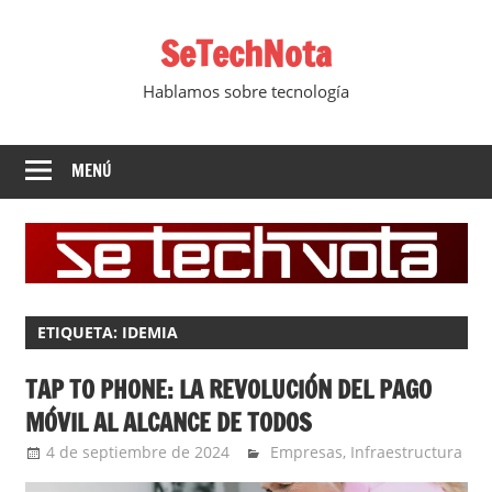
Saltar
SeTechNota
al
contenido
Hablamos sobre tecnología
MENÚ
ETIQUETA:
IDEMIA
TAP TO PHONE: LA REVOLUCIÓN DEL PAGO
MÓVIL AL ALCANCE DE TODOS
4 de septiembre de 2024
Ernesto Herrera
Empresas
,
Infraestructura