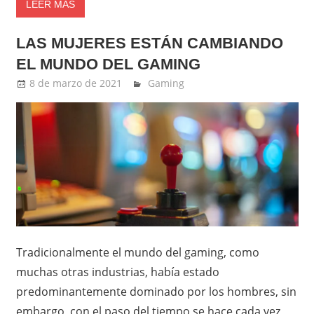
LEER MÁS
LAS MUJERES ESTÁN CAMBIANDO
EL MUNDO DEL GAMING
8 de marzo de 2021
Ernesto Herrera
Gaming
Tradicionalmente el mundo del gaming, como
muchas otras industrias, había estado
predominantemente dominado por los hombres, sin
embargo, con el paso del tiempo se hace cada vez