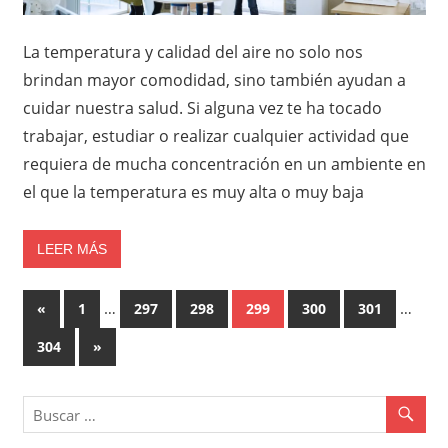
La temperatura y calidad del aire no solo nos
brindan mayor comodidad, sino también ayudan a
cuidar nuestra salud. Si alguna vez te ha tocado
trabajar, estudiar o realizar cualquier actividad que
requiera de mucha concentración en un ambiente en
el que la temperatura es muy alta o muy baja
LEER MÁS
Paginación
Entradas
…
…
«
1
297
298
299
300
301
anteriores
de
Entradas
304
»
siguientes
entradas