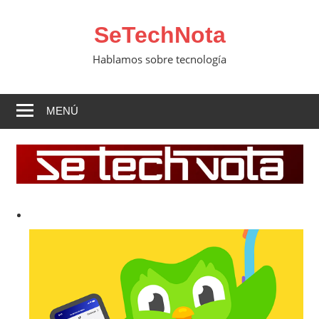
Saltar
al
SeTechNota
contenido
Hablamos sobre tecnología
MENÚ