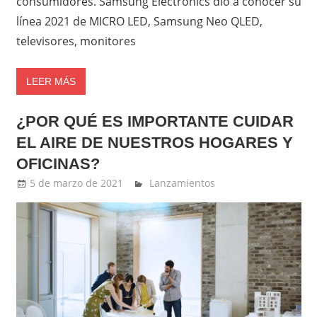
consumidores. Samsung Electronics dio a conocer su
línea 2021 de MICRO LED, Samsung Neo QLED,
televisores, monitores
LEER MÁS
¿POR QUÉ ES IMPORTANTE CUIDAR
EL AIRE DE NUESTROS HOGARES Y
OFICINAS?
5 de marzo de 2021
Ernesto Herrera
Lanzamientos