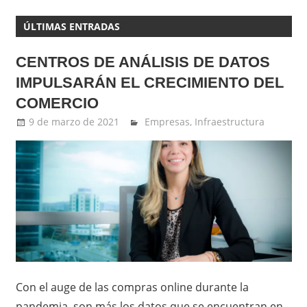
ÚLTIMAS ENTRADAS
CENTROS DE ANÁLISIS DE DATOS
IMPULSARÁN EL CRECIMIENTO DEL
COMERCIO
9 de marzo de 2021
Ernesto Herrera
Empresas
,
Infraestructura
Con el auge de las compras online durante la
pandemia, son más los datos que se encuentran en