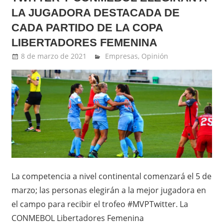
LA JUGADORA DESTACADA DE
CADA PARTIDO DE LA COPA
LIBERTADORES FEMENINA
8 de marzo de 2021
Ernesto Herrera
Empresas
,
Opinión
La competencia a nivel continental comenzará el 5 de
marzo; las personas elegirán a la mejor jugadora en
el campo para recibir el trofeo #MVPTwitter. La
CONMEBOL Libertadores Femenina