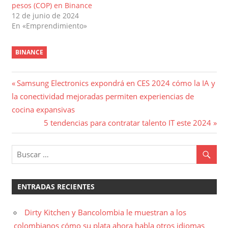
pesos (COP) en Binance
12 de junio de 2024
En «Emprendimiento»
BINANCE
Navegación
Entrada
Samsung Electronics expondrá en CES 2024 cómo la IA y
anterior:
la conectividad mejoradas permiten experiencias de
de
cocina expansivas
entradas
Entrada
5 tendencias para contratar talento IT este 2024
siguiente:
ENTRADAS RECIENTES
Dirty Kitchen y Bancolombia le muestran a los
colombianos cómo su plata ahora habla otros idiomas