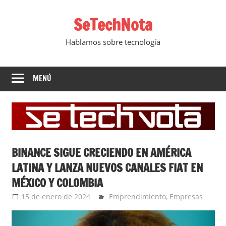
Saltar
SeTechNota
al
contenido
Hablamos sobre tecnología
MENÚ
BINANCE SIGUE CRECIENDO EN AMÉRICA
LATINA Y LANZA NUEVOS CANALES FIAT EN
MÉXICO Y COLOMBIA
15 de enero de 2024
Ernesto Herrera
Emprendimiento
,
Empresas