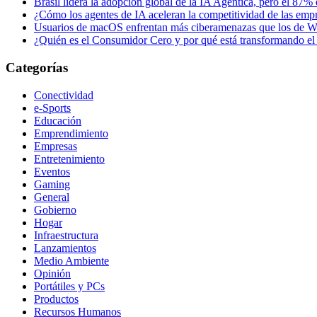
Brasil lidera la adopción global de la IA Agéntica, pero el 87%
¿Cómo los agentes de IA aceleran la competitividad de las empr
Usuarios de macOS enfrentan más ciberamenazas que los de W
¿Quién es el Consumidor Cero y por qué está transformando el 
Categorías
Conectividad
e-Sports
Educación
Emprendimiento
Empresas
Entretenimiento
Eventos
Gaming
General
Gobierno
Hogar
Infraestructura
Lanzamientos
Medio Ambiente
Opinión
Portátiles y PCs
Productos
Recursos Humanos