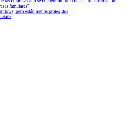
 de las empresas aún se encuentran fuera de esta transformación
esas familiares?
indows, pero están menos protegidos
retail?