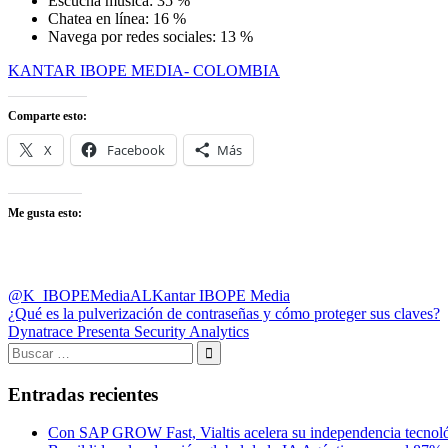
Escucha música: 35 %
Chatea en línea: 16 %
Navega por redes sociales: 13 %
KANTAR IBOPE MEDIA- COLOMBIA
Comparte esto:
X
Facebook
Más
Me gusta esto:
@K_IBOPEMediaAL
Kantar IBOPE Media
Navegación
Entrada
¿Qué es la pulverización de contraseñas y cómo proteger sus claves?
anterior:
Entrada
Dynatrace Presenta Security Analytics
de
siguiente:
Buscar:
entradas
Buscar
Entradas recientes
Con SAP GROW Fast, Vialtis acelera su independencia tecnol