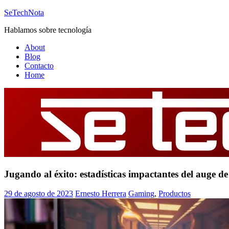
Saltar
SeTechNota
al
Hablamos sobre tecnología
contenido
About
Blog
Contacto
Home
Jugando al éxito: estadísticas impactantes del auge de
29 de agosto de 2023
Ernesto Herrera
Gaming
,
Productos