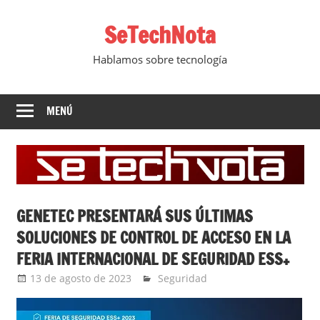
Saltar
SeTechNota
al
contenido
Hablamos sobre tecnología
MENÚ
GENETEC PRESENTARÁ SUS ÚLTIMAS
SOLUCIONES DE CONTROL DE ACCESO EN LA
FERIA INTERNACIONAL DE SEGURIDAD ESS+
13 de agosto de 2023
YesidAguilar
Seguridad