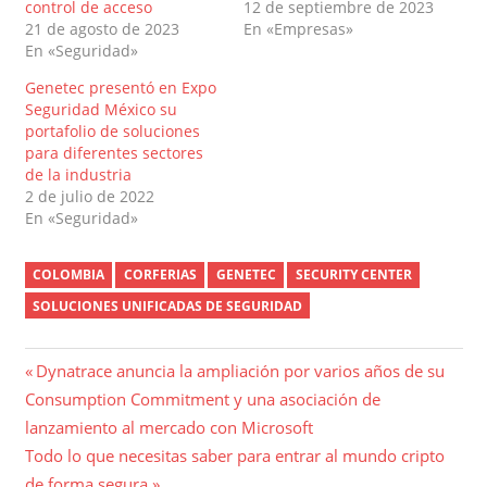
control de acceso
12 de septiembre de 2023
21 de agosto de 2023
En «Empresas»
En «Seguridad»
Genetec presentó en Expo
Seguridad México su
portafolio de soluciones
para diferentes sectores
de la industria
2 de julio de 2022
En «Seguridad»
COLOMBIA
CORFERIAS
GENETEC
SECURITY CENTER
SOLUCIONES UNIFICADAS DE SEGURIDAD
Navegación
Entrada
Dynatrace anuncia la ampliación por varios años de su
anterior:
Consumption Commitment y una asociación de
de
lanzamiento al mercado con Microsoft
entradas
Entrada
Todo lo que necesitas saber para entrar al mundo cripto
siguiente:
de forma segura