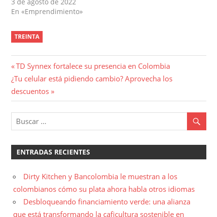
3 de agosto de 2022
En «Emprendimiento»
TREINTA
Navegación
Entrada
TD Synnex fortalece su presencia en Colombia
Entrada
anterior:
¿Tu celular está pidiendo cambio? Aprovecha los
de
siguiente:
descuentos
entradas
ENTRADAS RECIENTES
Dirty Kitchen y Bancolombia le muestran a los
colombianos cómo su plata ahora habla otros idiomas
Desbloqueando financiamiento verde: una alianza
que está transformando la caficultura sostenible en