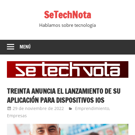
Saltar
SeTechNota
al
contenido
Hablamos sobre tecnología
MENÚ
TREINTA ANUNCIA EL LANZAMIENTO DE SU
APLICACIÓN PARA DISPOSITIVOS IOS
29 de noviembre de 2022
Ernesto Herrera
Emprendimiento
,
Empresas