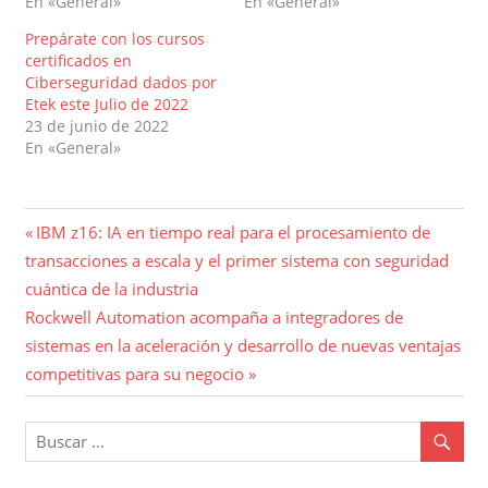
En «General»
En «General»
Prepárate con los cursos
certificados en
Ciberseguridad dados por
Etek este Julio de 2022
23 de junio de 2022
En «General»
Navegación
Entrada
IBM z16: IA en tiempo real para el procesamiento de
anterior:
transacciones a escala y el primer sistema con seguridad
de
cuántica de la industria
entradas
Entrada
Rockwell Automation acompaña a integradores de
siguiente:
sistemas en la aceleración y desarrollo de nuevas ventajas
competitivas para su negocio