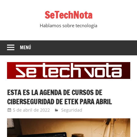
Saltar
SeTechNota
al
contenido
Hablamos sobre tecnología
MENÚ
ESTA ES LA AGENDA DE CURSOS DE
CIBERSEGURIDAD DE ETEK PARA ABRIL
5 de abril de 2022
YesidAguilar
Seguridad