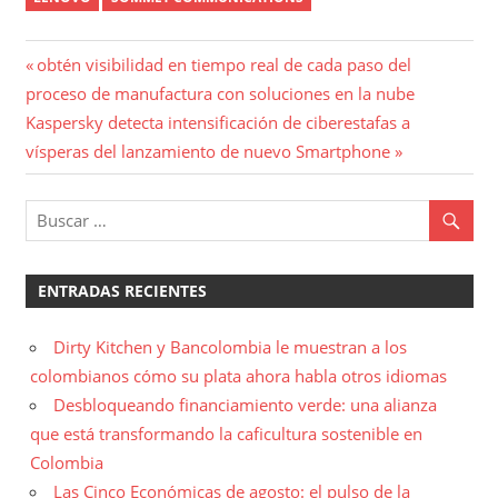
Navegación
Entrada
obtén visibilidad en tiempo real de cada paso del
anterior:
proceso de manufactura con soluciones en la nube
de
Entrada
Kaspersky detecta intensificación de ciberestafas a
entradas
siguiente:
vísperas del lanzamiento de nuevo Smartphone
ENTRADAS RECIENTES
Dirty Kitchen y Bancolombia le muestran a los
colombianos cómo su plata ahora habla otros idiomas
Desbloqueando financiamiento verde: una alianza
que está transformando la caficultura sostenible en
Colombia
Las Cinco Económicas de agosto: el pulso de la