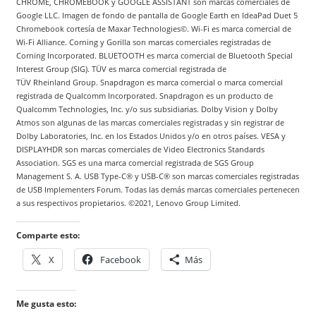
CHROME, CHROMEBOOK y GOOGLE ASSISTANT son marcas comerciales de
Google LLC. Imagen de fondo de pantalla de Google Earth en IdeaPad Duet 5
Chromebook cortesía de Maxar Technologies©. Wi-Fi es marca comercial de
Wi-Fi Alliance. Corning y Gorilla son marcas comerciales registradas de
Corning Incorporated. BLUETOOTH es marca comercial de Bluetooth Special
Interest Group (SIG). TÜV es marca comercial registrada de
TÜV Rheinland Group. Snapdragon es marca comercial o marca comercial
registrada de Qualcomm Incorporated. Snapdragon es un producto de
Qualcomm Technologies, Inc. y/o sus subsidiarias. Dolby Vision y Dolby
Atmos son algunas de las marcas comerciales registradas y sin registrar de
Dolby Laboratories, Inc. en los Estados Unidos y/o en otros países. VESA y
DISPLAYHDR son marcas comerciales de Video Electronics Standards
Association. SGS es una marca comercial registrada de SGS Group
Management S. A. USB Type-C® y USB-C® son marcas comerciales registradas
de USB Implementers Forum. Todas las demás marcas comerciales pertenecen
a sus respectivos propietarios. ©2021, Lenovo Group Limited.
Comparte esto:
X
Facebook
Más
Me gusta esto: