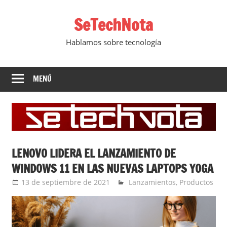
Saltar
SeTechNota
al
contenido
Hablamos sobre tecnología
MENÚ
LENOVO LIDERA EL LANZAMIENTO DE
WINDOWS 11 EN LAS NUEVAS LAPTOPS YOGA
13 de septiembre de 2021
Ernesto Herrera
Lanzamientos
,
Productos