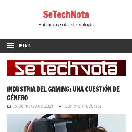
Saltar
SeTechNota
al
contenido
Hablamos sobre tecnología
MENÚ
INDUSTRIA DEL GAMING: UNA CUESTIÓN DE
GÉNERO
15 de marzo de 2021
Ernesto Herrera
Gaming
,
Productos