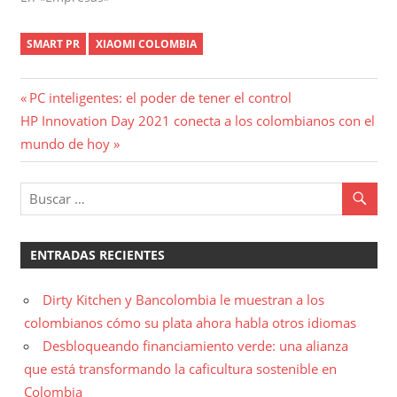
SMART PR
XIAOMI COLOMBIA
Navegación
Entrada
PC inteligentes: el poder de tener el control
Entrada
anterior:
HP Innovation Day 2021 conecta a los colombianos con el
de
siguiente:
mundo de hoy
entradas
ENTRADAS RECIENTES
Dirty Kitchen y Bancolombia le muestran a los
colombianos cómo su plata ahora habla otros idiomas
Desbloqueando financiamiento verde: una alianza
que está transformando la caficultura sostenible en
Colombia