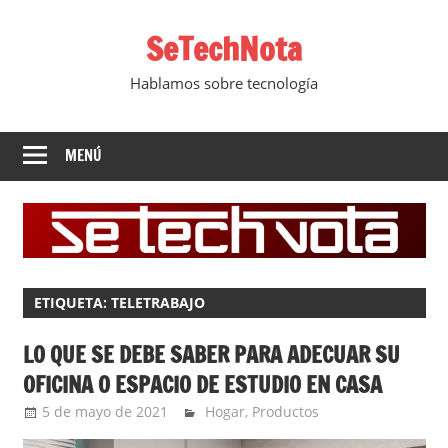
Saltar
SeTechNota
al
contenido
Hablamos sobre tecnología
MENÚ
ETIQUETA:
TELETRABAJO
LO QUE SE DEBE SABER PARA ADECUAR SU
OFICINA O ESPACIO DE ESTUDIO EN CASA
5 de mayo de 2021
Ernesto Herrera
Hogar
,
Productos