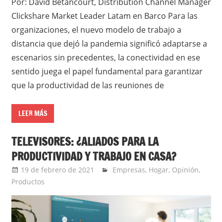
Por: David Betancourt, Distribution Channel Manager
Clickshare Market Leader Latam en Barco Para las
organizaciones, el nuevo modelo de trabajo a
distancia que dejó la pandemia significó adaptarse a
escenarios sin precedentes, la conectividad en ese
sentido juega el papel fundamental para garantizar
que la productividad de las reuniones de
LEER MÁS
TELEVISORES: ¿ALIADOS PARA LA
PRODUCTIVIDAD Y TRABAJO EN CASA?
19 de febrero de 2021
Ernesto Herrera
Empresas
,
Hogar
,
Opinión
,
Productos