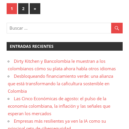
Paginación
Entradas
1
2
»
siguientes
de
entradas
ENTRADAS RECIENTES
Dirty Kitchen y Bancolombia le muestran a los
colombianos cómo su plata ahora habla otros idiomas
Desbloqueando financiamiento verde: una alianza
que está transformando la caficultura sostenible en
Colombia
Las Cinco Económicas de agosto: el pulso de la
economía colombiana, la inflación y las señales que
esperan los mercados
Empresas más resilientes ya ven la IA como su
principal reto de ciberseguridad