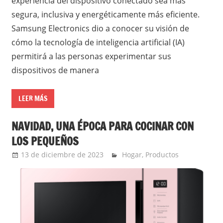
experiencia del dispositivo conectado sea más
segura, inclusiva y energéticamente más eficiente.
Samsung Electronics dio a conocer su visión de
cómo la tecnología de inteligencia artificial (IA)
permitirá a las personas experimentar sus
dispositivos de manera
LEER MÁS
NAVIDAD, UNA ÉPOCA PARA COCINAR CON
LOS PEQUEÑOS
13 de diciembre de 2023
Ernesto Herrera
Hogar
,
Productos