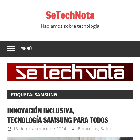
Saltar
SeTechNota
al
contenido
Hablamos sobre tecnología
MENÚ
ETIQUETA:
SAMSUNG
INNOVACIÓN INCLUSIVA,
TECNOLOGÍA SAMSUNG PARA TODOS
18 de noviembre de 2024
Ernesto Herrera
Empresas
,
Salud