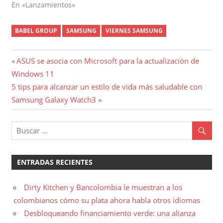
En «Lanzamientos»
BABEL GROUP
SAMSUNG
VIERNES SAMSUNG
Navegación
Entrada
ASUS se asocia con Microsoft para la actualización de
anterior:
Windows 11
de
Entrada
5 tips para alcanzar un estilo de vida más saludable con
entradas
siguiente:
Samsung Galaxy Watch3
ENTRADAS RECIENTES
Dirty Kitchen y Bancolombia le muestran a los
colombianos cómo su plata ahora habla otros idiomas
Desbloqueando financiamiento verde: una alianza