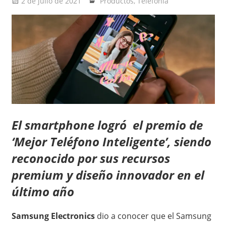
2 de julio de 2021
Ernesto Herrera
Productos
,
Telefonía
El smartphone logró el premio de
‘Mejor Teléfono Inteligente’, siendo
reconocido por sus recursos
premium y diseño innovador en el
último año
Samsung Electronics
dio a conocer que el Samsung