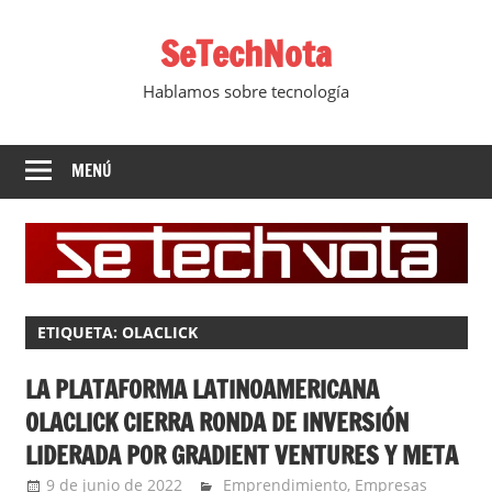
Saltar
SeTechNota
al
contenido
Hablamos sobre tecnología
MENÚ
ETIQUETA:
OLACLICK
LA PLATAFORMA LATINOAMERICANA
OLACLICK CIERRA RONDA DE INVERSIÓN
LIDERADA POR GRADIENT VENTURES Y META
9 de junio de 2022
Ernesto Herrera
Emprendimiento
,
Empresas