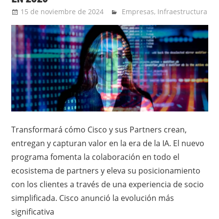
15 de noviembre de 2024
Ernesto Herrera
Empresas
,
Infraestructura
Transformará cómo Cisco y sus Partners crean,
entregan y capturan valor en la era de la IA. El nuevo
programa fomenta la colaboración en todo el
ecosistema de partners y eleva su posicionamiento
con los clientes a través de una experiencia de socio
simplificada. Cisco anunció la evolución más
significativa