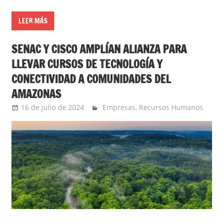
LEER MÁS
SENAC Y CISCO AMPLÍAN ALIANZA PARA
LLEVAR CURSOS DE TECNOLOGÍA Y
CONECTIVIDAD A COMUNIDADES DEL
AMAZONAS
16 de julio de 2024
Ernesto Herrera
Empresas
,
Recursos Humanos