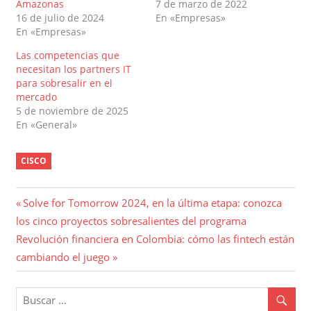
Amazonas
7 de marzo de 2022
16 de julio de 2024
En «Empresas»
En «Empresas»
Las competencias que
necesitan los partners IT
para sobresalir en el
mercado
5 de noviembre de 2025
En «General»
CISCO
Navegación
Entrada
Solve for Tomorrow 2024, en la última etapa: conozca
anterior:
los cinco proyectos sobresalientes del programa
de
Entrada
Revolución financiera en Colombia: cómo las fintech están
entradas
siguiente:
cambiando el juego