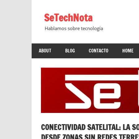
Saltar
al
SeTechNota
contenido
Hablamos sobre tecnología
ABOUT
BLOG
CONTACTO
HOME
CONECTIVIDAD SATELITAL: LA 
DESDE ZONAS SIN REDES TERR