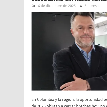
16 de diciembre de 2025
YesidAguilar
Empresas
En Colombia y la región, la oportunidad e
de 2026 obligan a cerrar brechas hoy, no 