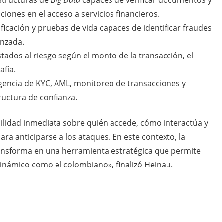
estructuras de
Big Data
capaces de verificar documentos y
iones en el acceso a servicios financieros.
ificación y pruebas de vida capaces de identificar fraudes
anzada.
stados al riesgo según el monto de la transacción, el
afía.
gencia de KYC, AML, monitoreo de transacciones y
tructura de confianza.
bilidad inmediata sobre quién accede, cómo interactúa y
ara anticiparse a los ataques. En este contexto, la
ransforma en una herramienta estratégica que permite
inámico como el colombiano», finalizó Heinau.