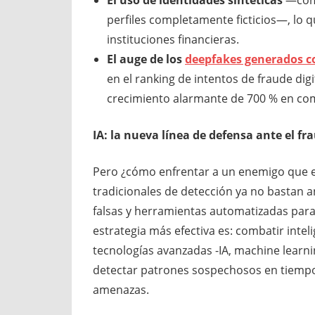
El uso de identidades sintéticas
—comb
perfiles completamente ficticios—, lo qu
instituciones financieras.
El auge de los
deepfakes generados con
en el ranking de intentos de fraude digi
crecimiento alarmante de 700 % en co
IA: la nueva línea de defensa ante el fr
Pero ¿cómo enfrentar a un enemigo que ev
tradicionales de detección ya no bastan an
falsas y herramientas automatizadas para 
estrategia más efectiva es: combatir intelige
tecnologías avanzadas -IA, machine learni
detectar patrones sospechosos en tiempo
amenazas.