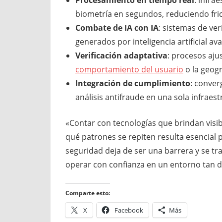
Procesamiento en tiempo real
: infra
biometría en segundos, reduciendo fricc
Combate de IA con IA
: sistemas de ver
generados por inteligencia artificial av
Verificación adaptativa
: procesos aju
comportamiento del usuario
o la geogr
Integración de cumplimiento
: conver
análisis antifraude en una sola infraes
«Contar con tecnologías que brindan visi
qué patrones se repiten resulta esencial p
seguridad deja de ser una barrera y se t
operar con confianza en un entorno tan d
Comparte esto:
X
Facebook
Más