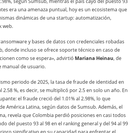
 2.98%, según Sumsub, mientras el país cayó del puesto 93
 antes era una amenaza puntual, hoy es un ecosistema que
 mismas dinámicas de una startup: automatización,
rk web.
, ransomware y bases de datos con credenciales robadas
b, donde incluso se ofrece soporte técnico en caso de
cionen como se espera», advirtió
Mariana Heinau
, de
ne manual de usuario.
ismo periodo de 2025, la tasa de fraude de identidad en
 2.58 %, es decir, se multiplicó por 2.5 en solo un año. En
ante: el fraude creció del 1.01% al 2.98%, lo que
s de América Latina, según datos de Sumsub. Además, el
rma, revela que Colombia perdió posiciones en casi todos
do del puesto 93 al 98 en el ranking general y del 94 al 99
erioro significativo en su capacidad para enfrentar el