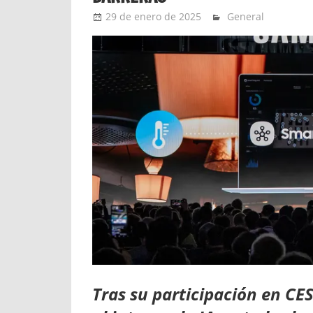
29 de enero de 2025
Ernesto Herrera
General
Tras su participación en CE