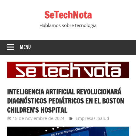
Saltar
SeTechNota
al
contenido
Hablamos sobre tecnología
MENÚ
INTELIGENCIA ARTIFICIAL REVOLUCIONARÁ
DIAGNÓSTICOS PEDIÁTRICOS EN EL BOSTON
CHILDREN’S HOSPITAL
18 de noviembre de 2024
Ernesto Herrera
Empresas
,
Salud