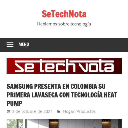
Saltar
SeTechNota
al
contenido
Hablamos sobre tecnología
MENÚ
SAMSUNG PRESENTA EN COLOMBIA SU
PRIMERA LAVASECA CON TECNOLOGÍA HEAT
PUMP
3 de octubre de 2024
Ernesto Herrera
Hogar
,
Productos