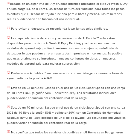
[3]
Basado en un algoritmo de IA y pruebas internas utilizando el ciclo AI Wash & Dry
en una carga IEC de 8 libras. Un sensor de turbidez funciona para todos los pesos,
mientras que el sensor de tejido funciona para 8 libras y menos. Los resultados
reales pueden variar en función del uso individual.
[4]
Para evitar el desgaste, se recomienda lavar juntas telas similares.
[5]
Las capacidades de detección y sensorización de AI Bubble™ solo están
disponibles para los ciclos AI Wash & Dry y Bedding, y se basan en nuestros
modelos de aprendizaje profundo entrenados con un conjunto predefinido de
datos, por lo que pueden arrojar resultados imprecisos o incorrectos. Es posible
que ocasionalmente se introduzcan nuevos conjuntos de datos en nuestros
modelos de aprendizaje para mejorar su precisión.
[6]
Probado con AI Bubble™ en comparación con un detergente normal a base de
agua mediante la prueba AHAM.
[7]
Lavado en 28 minutos: Basado en el uso de un ciclo Super Speed con una carga
de 10 libras DOE (algodón 50% + poliéster 50%). Los resultados individuales
pueden variar en función del contenido real de la carga.
[8]
Secado en 70 minutos: Basado en el uso de un ciclo Super Speed con una carga
DOE de 10 libras (algodón 50% + poliéster 50%) con un Contenido de Humedad
Residual (RMC) del 48% después de un ciclo de lavado. Los resultados individuales
pueden variar en función del contenido real de la carga.
[9]
No significa que todos los servicios disponibles en AI Home sean IA o generen