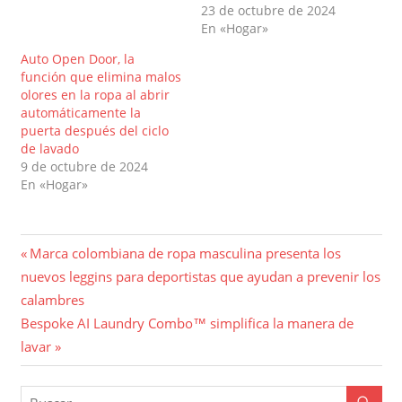
23 de octubre de 2024
En «Hogar»
Auto Open Door, la
función que elimina malos
olores en la ropa al abrir
automáticamente la
puerta después del ciclo
de lavado
9 de octubre de 2024
En «Hogar»
Navegación
Entrada
Marca colombiana de ropa masculina presenta los
anterior:
nuevos leggins para deportistas que ayudan a prevenir los
de
calambres
entradas
Entrada
Bespoke AI Laundry Combo™ simplifica la manera de
siguiente:
lavar