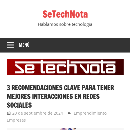
Saltar
SeTechNota
al
contenido
Hablamos sobre tecnología
MENÚ
3 RECOMENDACIONES CLAVE PARA TENER
MEJORES INTERACCIONES EN REDES
SOCIALES
20 de septiembre de 2024
Ernesto Herrera
Emprendimiento
,
Empresas