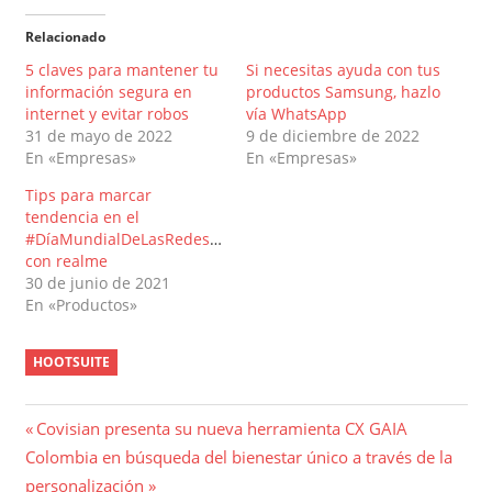
Relacionado
5 claves para mantener tu
Si necesitas ayuda con tus
información segura en
productos Samsung, hazlo
internet y evitar robos
vía WhatsApp
31 de mayo de 2022
9 de diciembre de 2022
En «Empresas»
En «Empresas»
Tips para marcar
tendencia en el
#DíaMundialDeLasRedesSociales
con realme
30 de junio de 2021
En «Productos»
HOOTSUITE
Navegación
Entrada
Covisian presenta su nueva herramienta CX GAIA
Entrada
anterior:
Colombia en búsqueda del bienestar único a través de la
de
siguiente:
personalización