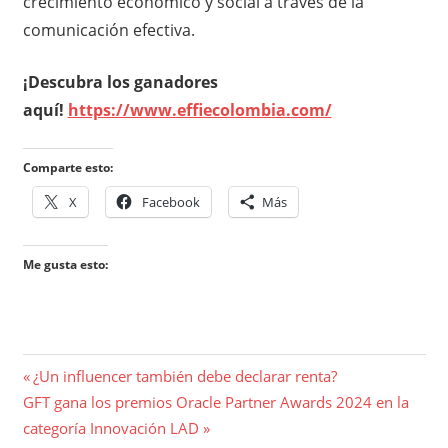
crecimiento económico y social a través de la
comunicación efectiva.
¡Descubra los ganadores
aquí!
https://www.effiecolombia.com/
Comparte esto:
X
Facebook
Más
Me gusta esto:
Navegación
Entrada
¿Un influencer también debe declarar renta?
Entrada
anterior:
GFT gana los premios Oracle Partner Awards 2024 en la
de
siguiente:
categoría Innovación LAD