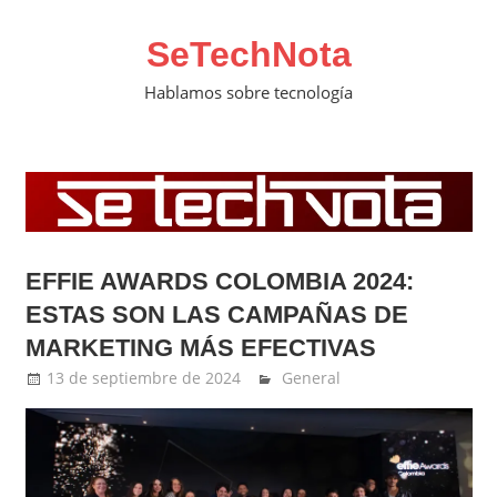
Saltar
al
SeTechNota
contenido
Hablamos sobre tecnología
EFFIE AWARDS COLOMBIA 2024:
ESTAS SON LAS CAMPAÑAS DE
MARKETING MÁS EFECTIVAS
13 de septiembre de 2024
Ernesto Herrera
General