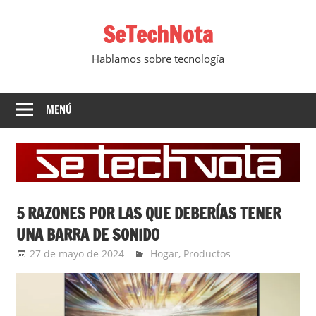
Saltar
SeTechNota
al
contenido
Hablamos sobre tecnología
MENÚ
5 RAZONES POR LAS QUE DEBERÍAS TENER
UNA BARRA DE SONIDO
27 de mayo de 2024
Ernesto Herrera
Hogar
,
Productos