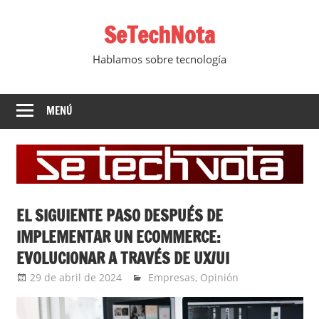
Saltar
SeTechNota
al
contenido
Hablamos sobre tecnología
MENÚ
EL SIGUIENTE PASO DESPUÉS DE
IMPLEMENTAR UN ECOMMERCE:
EVOLUCIONAR A TRAVÉS DE UX/UI
29 de abril de 2024
Ernesto Herrera
Empresas
,
Opinión