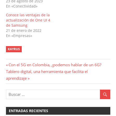
23 de agosto de 2023
En «Conectividad»
Conoce las ventajas de la
actualización de One UI 4
de Samsung
21 de enero de 2022
En «Empresas»
KAYRUS
Navegación
Entrada
Con el 5G en Colombia, ¿podemos hablar de un 6G?
Entrada
anterior:
Tablero digital, una herramienta que facilita el
de
siguiente:
aprendizaje
entradas
ENTRADAS RECIENTES