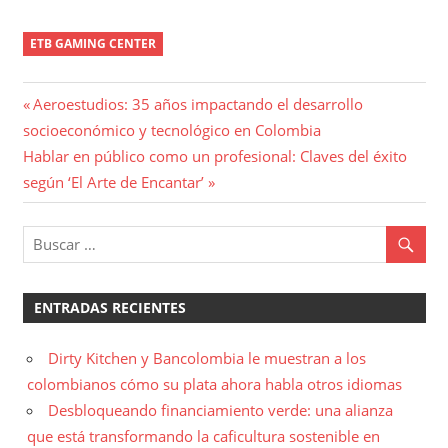
ETB GAMING CENTER
Navegación
Entrada
Aeroestudios: 35 años impactando el desarrollo
anterior:
socioeconómico y tecnológico en Colombia
de
Entrada
Hablar en público como un profesional: Claves del éxito
entradas
siguiente:
según ‘El Arte de Encantar’
ENTRADAS RECIENTES
Dirty Kitchen y Bancolombia le muestran a los
colombianos cómo su plata ahora habla otros idiomas
Desbloqueando financiamiento verde: una alianza
que está transformando la caficultura sostenible en