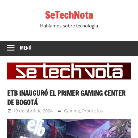
Saltar
SeTechNota
al
contenido
Hablamos sobre tecnología
MENÚ
ETB INAUGURÓ EL PRIMER GAMING CENTER
DE BOGOTÁ
19 de abril de 2024
Ernesto Herrera
Gaming
,
Productos