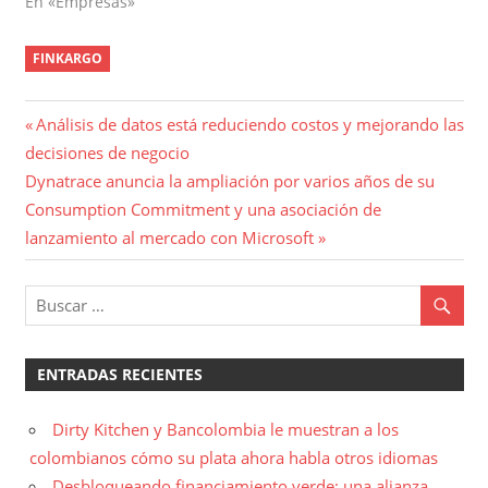
En «Empresas»
FINKARGO
Navegación
Entrada
Análisis de datos está reduciendo costos y mejorando las
anterior:
decisiones de negocio
de
Entrada
Dynatrace anuncia la ampliación por varios años de su
entradas
siguiente:
Consumption Commitment y una asociación de
lanzamiento al mercado con Microsoft
ENTRADAS RECIENTES
Dirty Kitchen y Bancolombia le muestran a los
colombianos cómo su plata ahora habla otros idiomas
Desbloqueando financiamiento verde: una alianza