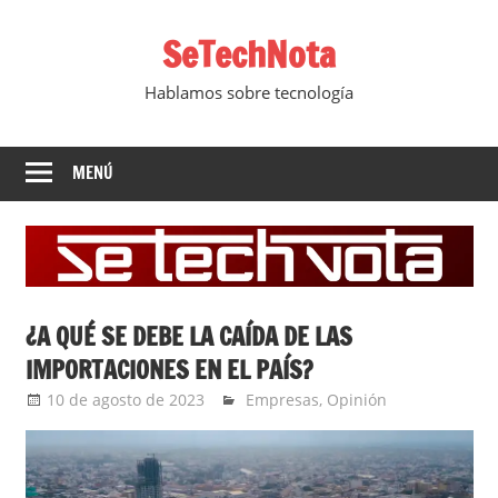
Saltar
SeTechNota
al
contenido
Hablamos sobre tecnología
MENÚ
¿A QUÉ SE DEBE LA CAÍDA DE LAS
IMPORTACIONES EN EL PAÍS?
10 de agosto de 2023
Ernesto Herrera
Empresas
,
Opinión