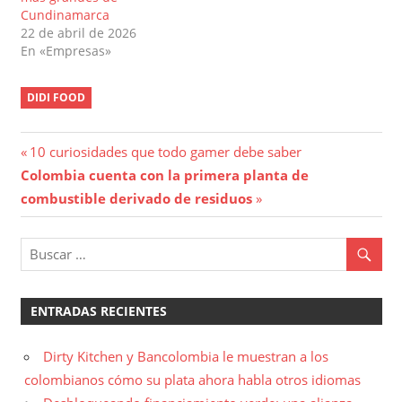
Cundinamarca
22 de abril de 2026
En «Empresas»
DIDI FOOD
Navegación
Entrada
10 curiosidades que todo gamer debe saber
Entrada
anterior:
Colombia cuenta con la primera planta de
de
siguiente:
combustible derivado de residuos
entradas
ENTRADAS RECIENTES
Dirty Kitchen y Bancolombia le muestran a los
colombianos cómo su plata ahora habla otros idiomas