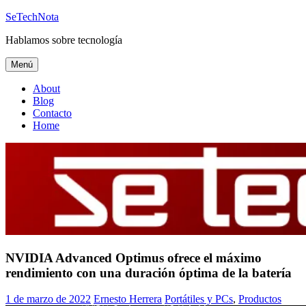
Saltar
SeTechNota
al
Hablamos sobre tecnología
contenido
Menú
About
Blog
Contacto
Home
NVIDIA Advanced Optimus ofrece el máximo
rendimiento con una duración óptima de la batería
1 de marzo de 2022
Ernesto Herrera
Portátiles y PCs
,
Productos