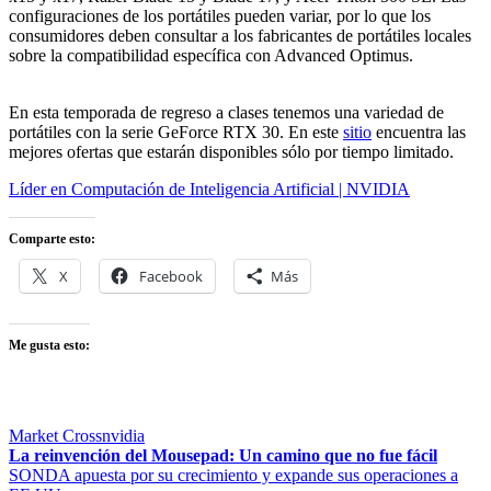
configuraciones de los portátiles pueden variar, por lo que los
consumidores deben consultar a los fabricantes de portátiles locales
sobre la compatibilidad específica con Advanced Optimus.
En esta temporada de regreso a clases tenemos una variedad de
portátiles con la serie GeForce RTX 30. En este
sitio
encuentra las
mejores ofertas que estarán disponibles sólo por tiempo limitado.
Líder en Computación de Inteligencia Artificial | NVIDIA
Comparte esto:
X
Facebook
Más
Me gusta esto:
Market Cross
nvidia
Navegación
Entrada
La reinvención del Mousepad: Un camino que no fue fácil
anterior:
Entrada
SONDA apuesta por su crecimiento y expande sus operaciones a
de