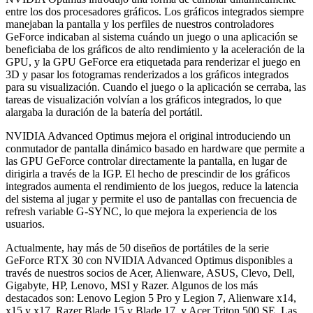
entre los dos procesadores gráficos. Los gráficos integrados siempre
manejaban la pantalla y los perfiles de nuestros controladores
GeForce indicaban al sistema cuándo un juego o una aplicación se
beneficiaba de los gráficos de alto rendimiento y la aceleración de la
GPU, y la GPU GeForce era etiquetada para renderizar el juego en
3D y pasar los fotogramas renderizados a los gráficos integrados
para su visualización. Cuando el juego o la aplicación se cerraba, las
tareas de visualización volvían a los gráficos integrados, lo que
alargaba la duración de la batería del portátil.
NVIDIA Advanced Optimus mejora el original introduciendo un
conmutador de pantalla dinámico basado en hardware que permite a
las GPU GeForce controlar directamente la pantalla, en lugar de
dirigirla a través de la IGP. El hecho de prescindir de los gráficos
integrados aumenta el rendimiento de los juegos, reduce la latencia
del sistema al jugar y permite el uso de pantallas con frecuencia de
refresh variable G-SYNC, lo que mejora la experiencia de los
usuarios.
Actualmente, hay más de 50 diseños de portátiles de la serie
GeForce RTX 30 con NVIDIA Advanced Optimus disponibles a
través de nuestros socios de Acer, Alienware, ASUS, Clevo, Dell,
Gigabyte, HP, Lenovo, MSI y Razer. Algunos de los más
destacados son: Lenovo Legion 5 Pro y Legion 7, Alienware x14,
x15 y x17, Razer Blade 15 y Blade 17, y Acer Triton 500 SE. Las