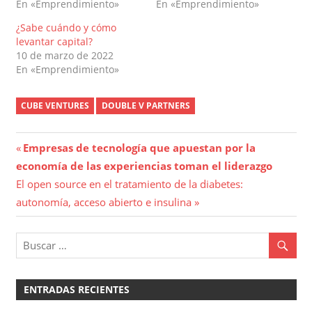
En «Emprendimiento»
En «Emprendimiento»
¿Sabe cuándo y cómo
levantar capital?
10 de marzo de 2022
En «Emprendimiento»
CUBE VENTURES
DOUBLE V PARTNERS
Navegación
Entrada
Empresas de tecnología que apuestan por la
anterior:
economía de las experiencias toman el liderazgo
de
Entrada
El open source en el tratamiento de la diabetes:
entradas
siguiente:
autonomía, acceso abierto e insulina
ENTRADAS RECIENTES