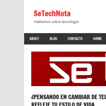
Saltar
al
SeTechNota
contenido
Hablamos sobre tecnología
ABOUT
BLOG
CONTACTO
HOME
¿PENSANDO EN CAMBIAR DE TEL
REFLEJE TU ESTILO DE VIDA