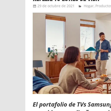
29 de octubre de 2021
Ernesto Herrera
Hogar
,
Producto
El portafolio de TVs Samsun