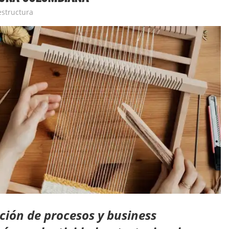
estructura
ación de procesos y business