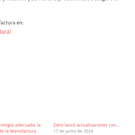
actura en:
tura/
nología adecuada, la
Zoho lanzó actualizaciones con IA y automatización paracolaboración empresarial tras crecer 78% en migraciones
 de la Manufactura
17 de junio de 2024