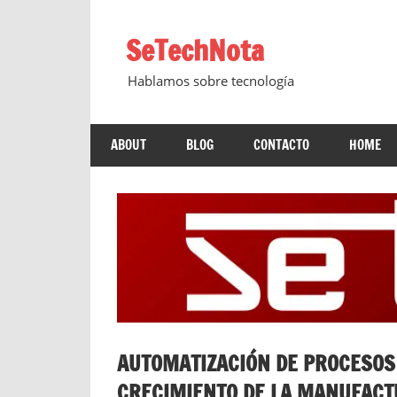
Saltar
al
SeTechNota
contenido
Hablamos sobre tecnología
ABOUT
BLOG
CONTACTO
HOME
AUTOMATIZACIÓN DE PROCESOS 
CRECIMIENTO DE LA MANUFAC