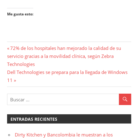
Me gusta esto:
Navegación
Entrada
72% de los hospitales han mejorado la calidad de su
anterior:
servicio gracias a la movilidad clínica, según Zebra
de
Technologies
entradas
Entrada
Dell Technologies se prepara para la llegada de Windows
siguiente:
11
ENTRADAS RECIENTES
Dirty Kitchen y Bancolombia le muestran a los