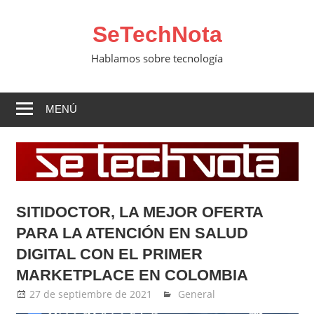
Saltar
al
SeTechNota
contenido
Hablamos sobre tecnología
MENÚ
SITIDOCTOR, LA MEJOR OFERTA
PARA LA ATENCIÓN EN SALUD
DIGITAL CON EL PRIMER
MARKETPLACE EN COLOMBIA
27 de septiembre de 2021
Ernesto Herrera
General