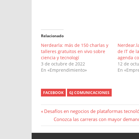
Relacionado
Nerdearla: más de 150 charlas y
Nerdear.la
talleres gratuitos en vivo sobre
de IT de l
ciencia y tecnologí
agenda co
3 de octubre de 2022
12 de oct
En «Emprendimiento»
En «Empr
FACEBOOK
GJ COMUNICACIONES
Navegación
Entrada
Desafíos en negocios de plataformas tecnoló
anterior:
Entrada
Conozca las carreras con mayor demand
de
siguiente:
entradas