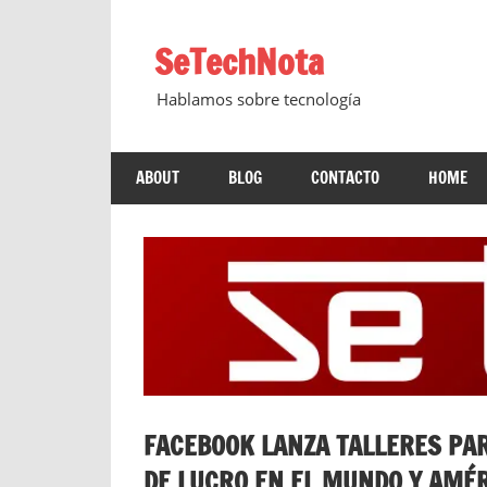
Saltar
al
SeTechNota
contenido
Hablamos sobre tecnología
ABOUT
BLOG
CONTACTO
HOME
FACEBOOK LANZA TALLERES PAR
DE LUCRO EN EL MUNDO Y AMÉR