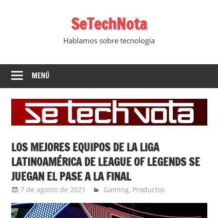
Saltar
SeTechNota
al
contenido
Hablamos sobre tecnología
MENÚ
LOS MEJORES EQUIPOS DE LA LIGA
LATINOAMÉRICA DE LEAGUE OF LEGENDS SE
JUEGAN EL PASE A LA FINAL
7 de agosto de 2021
Ernesto Herrera
Gaming
,
Productos