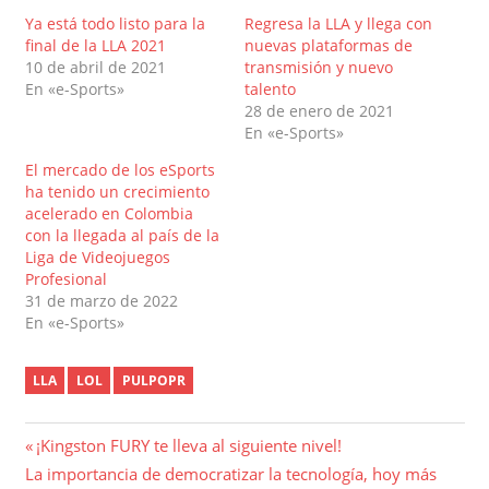
Ya está todo listo para la
Regresa la LLA y llega con
final de la LLA 2021
nuevas plataformas de
10 de abril de 2021
transmisión y nuevo
En «e-Sports»
talento
28 de enero de 2021
En «e-Sports»
El mercado de los eSports
ha tenido un crecimiento
acelerado en Colombia
con la llegada al país de la
Liga de Videojuegos
Profesional
31 de marzo de 2022
En «e-Sports»
LLA
LOL
PULPOPR
Navegación
Entrada
¡Kingston FURY te lleva al siguiente nivel!
Entrada
anterior:
La importancia de democratizar la tecnología, hoy más