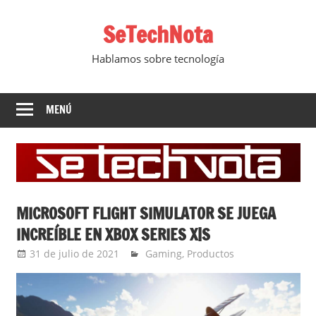
Saltar
SeTechNota
al
contenido
Hablamos sobre tecnología
MENÚ
MICROSOFT FLIGHT SIMULATOR SE JUEGA
INCREÍBLE EN XBOX SERIES X|S
31 de julio de 2021
Ernesto Herrera
Gaming
,
Productos