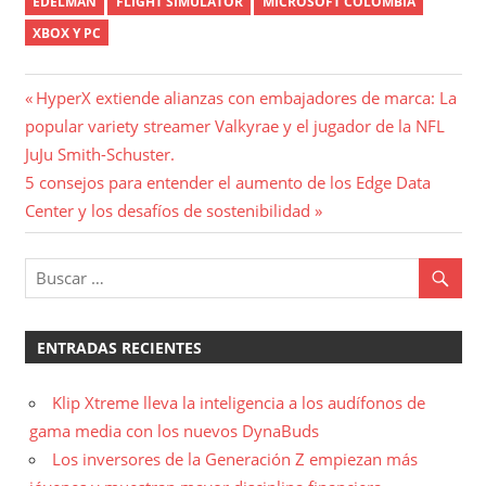
EDELMAN
FLIGHT SIMULATOR
MICROSOFT COLOMBIA
XBOX Y PC
Navegación
Entrada
HyperX extiende alianzas con embajadores de marca: La
anterior:
popular variety streamer Valkyrae y el jugador de la NFL
de
JuJu Smith-Schuster.
entradas
Entrada
5 consejos para entender el aumento de los Edge Data
siguiente:
Center y los desafíos de sostenibilidad
ENTRADAS RECIENTES
Klip Xtreme lleva la inteligencia a los audífonos de
gama media con los nuevos DynaBuds
Los inversores de la Generación Z empiezan más