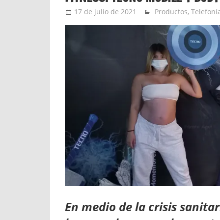
17 de julio de 2021
Ernesto Herrera
Productos
,
Telefoní
En medio de la crisis sanita