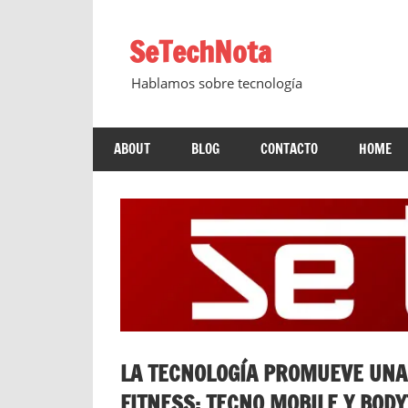
Saltar
al
SeTechNota
contenido
Hablamos sobre tecnología
ABOUT
BLOG
CONTACTO
HOME
LA TECNOLOGÍA PROMUEVE UNA
FITNESS: TECNO MOBILE Y BOD