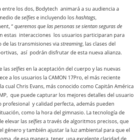
ía entre los dos, Bodytech animará a su audiencia a
 medio de
selfies
e incluyendo los
hashtags
,
ent, “
queremos que las personas se sientan seguras de
n estas interacciones los usuarios participaran para
de las transmisiones via
streaming
, las clases del
ortivas, así podrán disfrutar de esta nueva alianza.
e las
selfies
en la aceptación del cuerpo y las nuevas
ece a los usuarios la CAMON 17Pro, el más reciente
 la cual Chris Evans, más conocido como Capitán América
MP, que puede capturar los mejores detalles del usuario
 profesional y calidad perfecta, además pueden
situación, como la hora del gimnasio. La tecnología de
de elevar las
selfies
a través de algoritmos precisos, que
el género y también ajustar la luz ambiental para que el
la toma, de esa manera tener una excelente claridad de