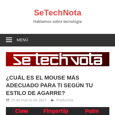
Saltar
al
SeTechNota
contenido
Hablamos sobre tecnología
MENÚ
¿CUÁL ES EL MOUSE MÁS
ADECUADO PARA TI SEGÚN TU
ESTILO DE AGARRE?
29 de marzo de 2021
Ernesto Herrera
Productos