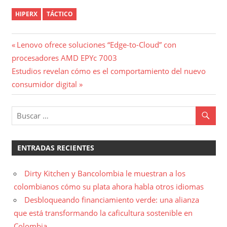
HIPERX
TÁCTICO
Navegación
Entrada
Lenovo ofrece soluciones “Edge-to-Cloud” con
anterior:
procesadores AMD EPYc 7003
de
Entrada
Estudios revelan cómo es el comportamiento del nuevo
entradas
siguiente:
consumidor digital
ENTRADAS RECIENTES
Dirty Kitchen y Bancolombia le muestran a los
colombianos cómo su plata ahora habla otros idiomas
Desbloqueando financiamiento verde: una alianza
que está transformando la caficultura sostenible en
Colombia