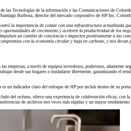
a de las Tecnologías de la información y las Comunicaciones de Colomb
Santiago Barbosa, director del mercado corporativo de HP Inc. Colombi
tró la importancia de contar con una infraestructura actualizada que 
s oportunidades de crecimiento y aceleren la productividad de los neg
ue impulsen un cambio de conciencia e impacten positivamente a las c
 compromiso con la economía circular y baja en carbono, y nos llevan 
as empresas, a través de equipos novedosos, poderosos, altamente seg
abajar desde sus hogares o trasladarse libremente, garantizando el rendi
 es un indicador claro del enfoque de HP por incluir dentro de su portaf
clado del océano, ofrece una experiencia de colaboración eficaz, con l
ransferencias de archivos tres veces más rápidas y un mayor rendimient