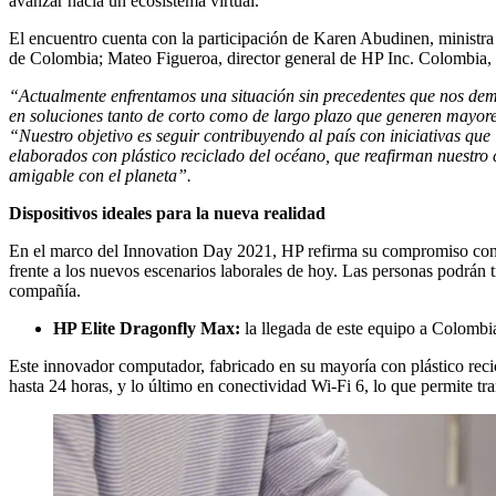
avanzar hacia un ecosistema virtual.
El encuentro cuenta con la participación de Karen Abudinen, ministr
de Colombia; Mateo Figueroa, director general de HP Inc. Colombia, 
“Actualmente enfrentamos una situación sin precedentes que nos demos
en soluciones tanto de corto como de largo plazo que generen mayore
“Nuestro objetivo es seguir contribuyendo al país con iniciativas q
elaborados con plástico reciclado del océano, que reafirman nuestro
amigable con el planeta”.
Dispositivos ideales para la nueva realidad
En el marco del Innovation Day 2021, HP refirma su compromiso con l
frente a los nuevos escenarios laborales de hoy. Las personas podrán tr
compañía.
HP Elite Dragonfly Max:
la llegada de este equipo a Colombia
Este innovador computador, fabricado en su mayoría con plástico reci
hasta 24 horas, y lo último en conectividad Wi-Fi 6, lo que permite t