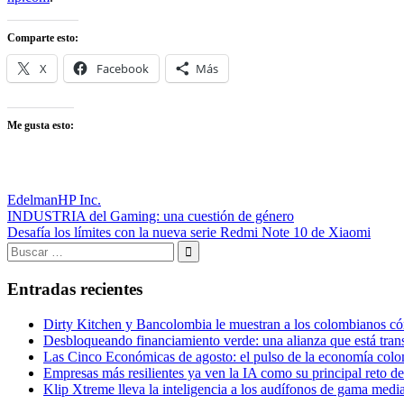
Comparte esto:
X
Facebook
Más
Me gusta esto:
Edelman
HP Inc.
Navegación
Entrada
INDUSTRIA del Gaming: una cuestión de género
anterior:
Entrada
Desafía los límites con la nueva serie Redmi Note 10 de Xiaomi
de
siguiente:
Buscar:
entradas
Buscar
Entradas recientes
Dirty Kitchen y Bancolombia le muestran a los colombianos cóm
Desbloqueando financiamiento verde: una alianza que está tran
Las Cinco Económicas de agosto: el pulso de la economía colom
Empresas más resilientes ya ven la IA como su principal reto d
Klip Xtreme lleva la inteligencia a los audífonos de gama me