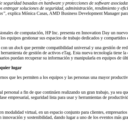
seguridad basadas en hardware y protecciones de software asociadas, 
os entregar soluciones de seguridad, administración, rendimiento y efi
ios”
, explica Mónica Casas, AMD Business Development Manager para 
fesionales de computación, HP Inc. presenta en Innovation Day un nuev
 los equipos gestionar sus espacios de trabajo dedicados y compartido
s con un
dock
que permite compatibilidad universal y una gestión de red
a herramienta de gestión de activos eTag. Esta nueva tecnología tiene la
ios puedan recuperar su información y manipularla en equipos de últ
quier lugar
rnos que les permiten a los equipos y las personas una mayor productivi
l personal a fin de que continúen realizando un gran trabajo, ya sea q
ase empresarial, seguridad lista para usar y herramientas de productivi
en modalidad virtual, en un espacio conjunto para clientes, empresario
 innovación y sostenibilidad, dando lugar a uno de los eventos más gra