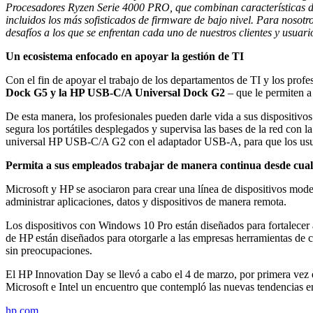
Procesadores Ryzen Serie 4000 PRO, que combinan características de 
incluidos los más sofisticados de firmware de bajo nivel. Para nosotr
desafíos a los que se enfrentan cada uno de nuestros clientes y usuar
Un ecosistema enfocado en apoyar la gestión de TI
Con el fin de apoyar el trabajo de los departamentos de TI y los pro
Dock G5 y la HP USB-C/A Universal Dock G2
– que le permiten a
De esta manera, los profesionales pueden darle vida a sus dispositivo
segura los portátiles desplegados y supervisa las bases de la red con l
universal HP USB-C/A G2 con el adaptador USB-A, para que los usuar
Permita a sus empleados trabajar de manera continua desde cual
Microsoft y HP se asociaron para crear una línea de dispositivos mode
administrar aplicaciones, datos y dispositivos de manera remota.
Los dispositivos con Windows 10 Pro están diseñados para fortalecer a
de HP están diseñados para otorgarle a las empresas herramientas de cl
sin preocupaciones.
El HP Innovation Day se llevó a cabo el 4 de marzo, por primera vez 
Microsoft e Intel un encuentro que contempló las nuevas tendencias en
hp.com
.