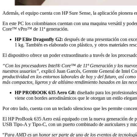
Además, el equipo cuenta con HP Sure Sense, la aplicación pionera en 
En este PC los colombianos cuentan con una maquina versátil y podero
Core™ vPro™ de 11ª generación.
HP Elite Dragonfly G2:
después de una presentación con excel
1 kg. También es elaborado con plástico, y otros materiales res
El dispositivo ofrece un poder extraordinario a través de los procesa
“Con los procesadores Intel® Core™ de 11ª Generación y los nuevos 
nuestros usuarios”
, explicó Juan Garcés, Gerente General de Intel C
productividad en los entornos laborales de hoy y del futuro, así com
más compactos, ligeros y de altísimo rendimiento basados en las nece
HP PROBOOK 635 Aero G8:
diseñado para los profesionales
viene con bordes aerodinámicos que le otorgan un estilo elegante
Por otro lado, cuenta con un teclado silencioso que les permite conce
El HP ProBook 635 Aero está equipado con la nueva generación de 
USB Tipo-A y Tipo-C, con un puerto combinado de auriculares y mic
“
Para AMD es un honor ser parte de uno de los eventos de tecnología