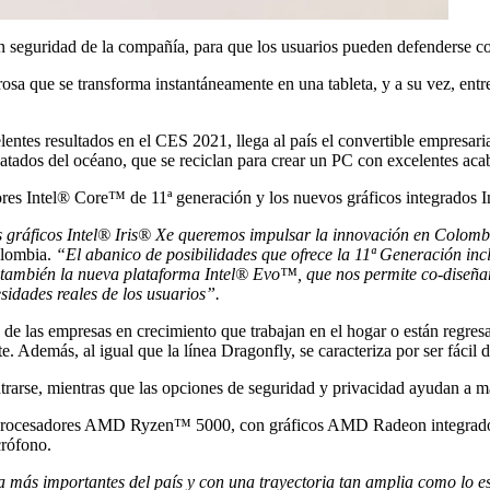
seguridad de la compañía, para que los usuarios pueden defenderse contr
sa que se transforma instantáneamente en una tableta, y a su vez, ent
entes resultados en el CES 2021, llega al país el convertible empresar
catados del océano, que se reciclan para crear un PC con excelentes aca
dores Intel® Core™ de 11ª generación y los nuevos gráficos integrados 
gráficos Intel® Iris® Xe queremos impulsar la innovación en Colombi
olombia.
“El abanico de posibilidades que ofrece la 11ª Generación inc
o también la nueva plataforma Intel® Evo™, que nos permite co-diseñar
sidades reales de los usuarios”.
 de las empresas en crecimiento que trabajan en el hogar o están regresa
. Además, al igual que la línea Dragonfly, se caracteriza por ser fácil 
ntrarse, mientras que las opciones de seguridad y privacidad ayudan a 
procesadores AMD Ryzen™ 5000, con gráficos AMD Radeon integrados 
rófono.
 más importantes del país y con una trayectoria tan amplia como lo e