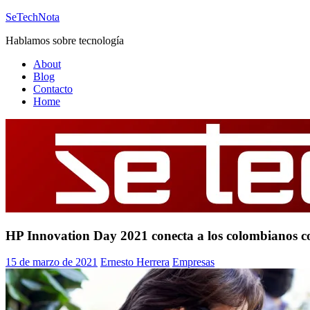
Saltar
SeTechNota
al
Hablamos sobre tecnología
contenido
About
Blog
Contacto
Home
HP Innovation Day 2021 conecta a los colombianos c
15 de marzo de 2021
Ernesto Herrera
Empresas