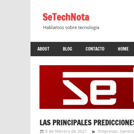
Saltar
al
SeTechNota
contenido
Hablamos sobre tecnología
ABOUT
BLOG
CONTACTO
HOME
LAS PRINCIPALES PREDICCIONE
9 de febrero de 2021
Ernesto Herrera
Empresas
,
Genera