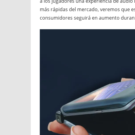
a los jugadores una experiencia de audio 
más rápidas del mercado, veremos que es
consumidores seguirá en aumento durant