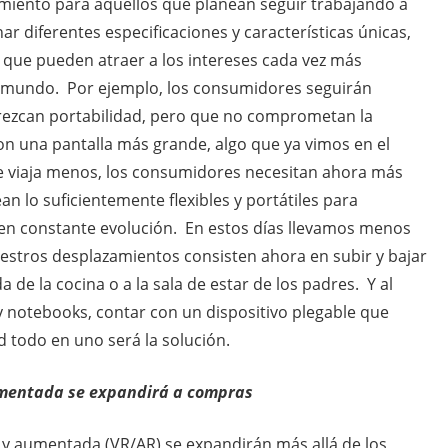
imiento para aquellos que planean seguir trabajando a
ar diferentes especificaciones y características únicas,
que pueden atraer a los intereses cada vez más
l mundo. Por ejemplo, los consumidores seguirán
rezcan portabilidad, pero que no comprometan la
con una pantalla más grande, algo que ya vimos en el
se viaja menos, los consumidores necesitan ahora más
n lo suficientemente flexibles y portátiles para
a en constante evolución. En estos días llevamos menos
estros desplazamientos consisten ahora en subir y bajar
 de la cocina o a la sala de estar de los padres. Y al
y notebooks, contar con un dispositivo plegable que
d todo en uno será la solución.
aumentada se expandirá a compras
al y aumentada (VR/AR) se expandirán más allá de los