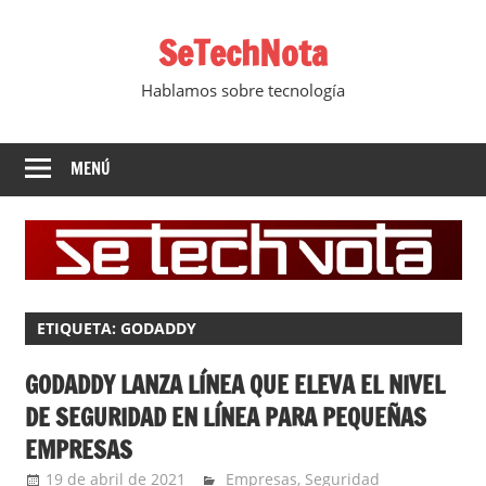
Saltar
SeTechNota
al
contenido
Hablamos sobre tecnología
MENÚ
ETIQUETA:
GODADDY
GODADDY LANZA LÍNEA QUE ELEVA EL NIVEL
DE SEGURIDAD EN LÍNEA PARA PEQUEÑAS
EMPRESAS
19 de abril de 2021
Ernesto Herrera
Empresas
,
Seguridad