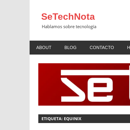
Saltar
al
SeTechNota
contenido
Hablamos sobre tecnología
ABOUT
BLOG
CONTACTO
ETIQUETA:
EQUINIX