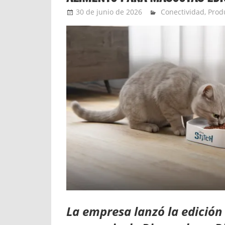
30 de junio de 2026
Ernesto Herrera
Conectividad
,
Prod
La empresa lanzó la edición 