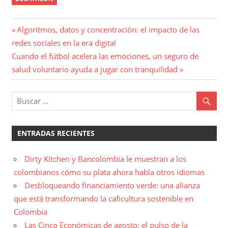
Navegación
Entrada
Algoritmos, datos y concentración: el impacto de las
anterior:
redes sociales en la era digital
de
Entrada
Cuando el fútbol acelera las emociones, un seguro de
entradas
siguiente:
salud voluntario ayuda a jugar con tranquilidad
ENTRADAS RECIENTES
Dirty Kitchen y Bancolombia le muestran a los
colombianos cómo su plata ahora habla otros idiomas
Desbloqueando financiamiento verde: una alianza
que está transformando la caficultura sostenible en
Colombia
Las Cinco Económicas de agosto: el pulso de la